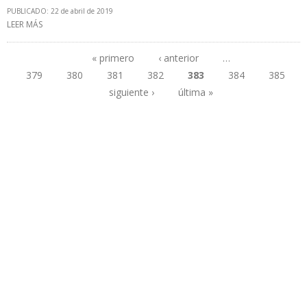
PUBLICADO: 22 de abril de 2019
LEER MÁS
SOBRE PDVSA ANUNCIA QUE REFINERÍA DE PUERTO LA CRUZ
PRODUCIRÁ CRUDO SINTÉTICO PARA FINES DE 2019
« primero
‹ anterior
…
379
380
381
382
383
384
385
Páginas
siguiente ›
última »