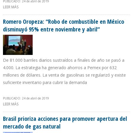
PUBLICADO: 24 de abril de 2019
LEER MÁS
SOBRE DIPUTADOS SOLICITARÁN A LA AN DECLARAR EMERGENCIA
HUMANITARIA EN ZULIA Y APROBAR LEY DE SERVICIO ELÉCTRICO
Romero Oropeza: “Robo de combustible en México
disminuyó 95% entre noviembre y abril”
De 81.000 barriles diarios sustraídos a finales de año se pasó a
4.000. La estrategia ha generado ahorros a Pemex por 632
millones de dólares. La venta de gasolinas se regularizó y existe
suficiente inventario para cubrir la demanda
PUBLICADO: 24 de abril de 2019
LEER MÁS
SOBRE ROMERO OROPEZA: “ROBO DE COMBUSTIBLE EN MÉXICO
DISMINUYÓ 95% ENTRE NOVIEMBRE Y ABRIL”
Brasil prioriza acciones para promover apertura del
mercado de gas natural