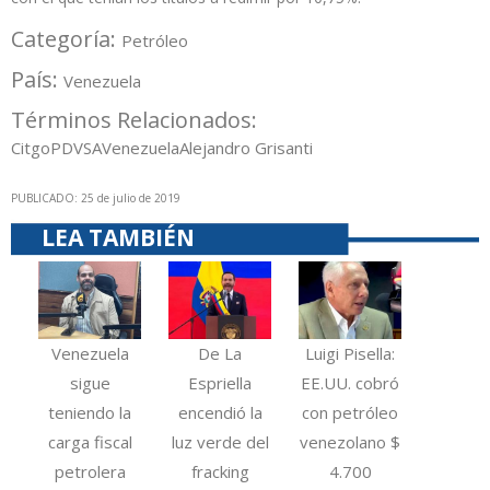
Categoría:
Petróleo
País:
Venezuela
Términos Relacionados:
Citgo
PDVSA
Venezuela
Alejandro Grisanti
PUBLICADO: 25 de julio de 2019
LEA TAMBIÉN
Venezuela
De La
Luigi Pisella:
sigue
Espriella
EE.UU. cobró
teniendo la
encendió la
con petróleo
carga fiscal
luz verde del
venezolano $
petrolera
fracking
4.700