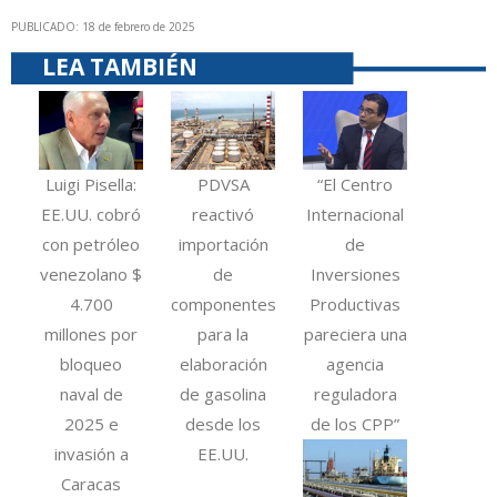
PUBLICADO: 18 de febrero de 2025
LEA TAMBIÉN
Luigi Pisella:
PDVSA
“El Centro
EE.UU. cobró
reactivó
Internacional
con petróleo
importación
de
venezolano $
de
Inversiones
4.700
componentes
Productivas
millones por
para la
pareciera una
bloqueo
elaboración
agencia
naval de
de gasolina
reguladora
2025 e
desde los
de los CPP”
invasión a
EE.UU.
Caracas