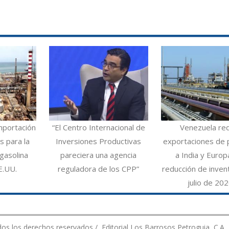
mportación
“El Centro Internacional de
Venezuela re
 para la
Inversiones Productivas
exportaciones de 
gasolina
pareciera una agencia
a India y Europ
E.UU.
reguladora de los CPP”
reducción de inven
julio de 20
os los derechos reservados / Editorial Los Barrosos Petroguia, C.A.