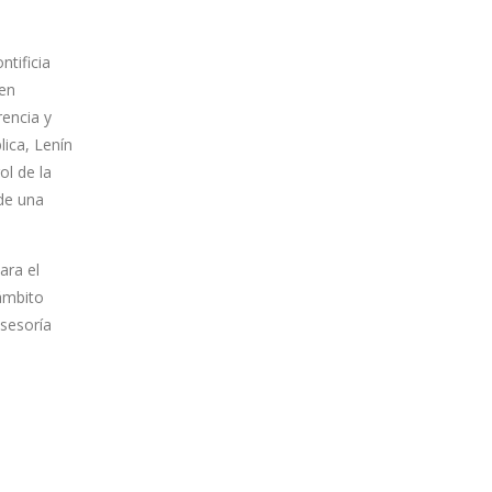
ntificia
 en
rencia y
lica, Lenín
ol de la
 de una
ara el
 ámbito
asesoría