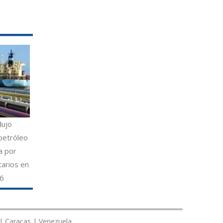
dujo
petróleo
a por
tarios en
26
 | Caracas | Venezuela