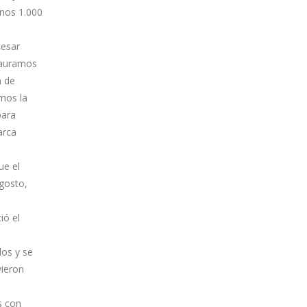
enos 1.000
cesar
tauramos
n de
mos la
para
arca
ue el
gosto,
ió el
dos y se
vieron
s con