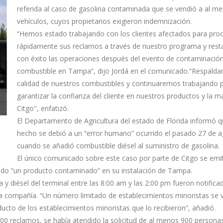
referida al caso de gasolina contaminada que se vendió a al m
vehículos, cuyos propietarios exigieron indemnización.
“Hemos estado trabajando con los clientes afectados para pro
rápidamente sus reclamos a través de nuestro programa y res
con éxito las operaciones después del evento de contaminació
combustible en Tampa”, dijo Jordá en el comunicado.“Respalda
calidad de nuestros combustibles y continuaremos trabajando 
garantizar la confianza del cliente en nuestros productos y la m
Citgo", enfatizó.
El Departamento de Agricultura del estado de Florida informó q
hecho se debió a un “error humano” ocurrido el pasado 27 de a
cuando se añadió combustible diésel al suministro de gasolina.
El único comunicado sobre este caso por parte de Citgo se emit
do “un producto contaminado” en su instalación de Tampa.
y diésel del terminal entre las 8:00 am y las 2:00 pm fueron notifica
 la compañía. “Un número limitado de establecimientos minoristas se 
ducto de los establecimientos minoristas que lo recibieron”, añadió.
0 reclamos, se había atendido la solicitud de al menos 900 persona