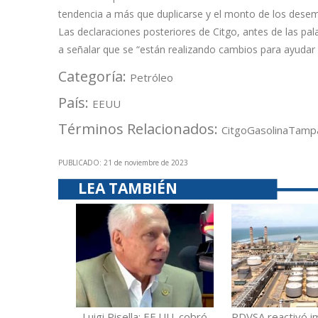
tendencia a más que duplicarse y el monto de los dese
Las declaraciones posteriores de Citgo, antes de las pal
a señalar que se “están realizando cambios para ayudar a 
Categoría:
Petróleo
País:
EEUU
Términos Relacionados:
Citgo
Gasolina
Tamp
PUBLICADO: 21 de noviembre de 2023
LEA TAMBIÉN
Luigi Pisella: EE.UU. cobró
PDVSA reactivó i