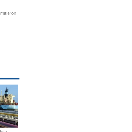
emitieron
dujo