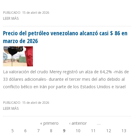
PUBLICADO: 15 de abril de 2026
LEER MÁS
SOBRE GOBIERNO DE COLOMBIA ANUNCIA QUE VENEZUELA
DESCARTA VENTA DE MONÓMEROS
Precio del petróleo venezolano alcanzó casi $ 86 en
marzo de 2026
La valoración del crudo Merey registró un alza de 64,2% -más de
33 dólares adicionales- durante el tercer mes del año debido al
conflicto bélico en Irán por parte de los Estados Unidos e Israel
PUBLICADO: 15 de abril de 2026
LEER MÁS
SOBRE PRECIO DEL PETRÓLEO VENEZOLANO ALCANZÓ CASI $ 86
EN MARZO DE 2026
« primero
‹ anterior
…
5
6
7
8
9
10
11
12
13