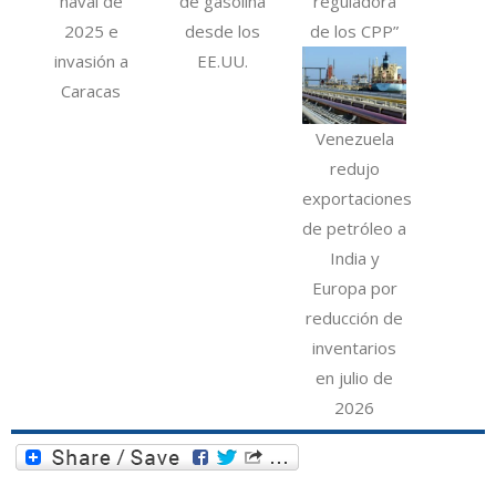
naval de
de gasolina
reguladora
2025 e
desde los
de los CPP”
invasión a
EE.UU.
Caracas
Venezuela
redujo
exportaciones
de petróleo a
India y
Europa por
reducción de
inventarios
en julio de
2026