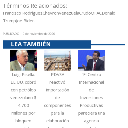
Términos Relacionados:
Francisco Rodríguez
Chevron
Venezuela
Crudo
OFAC
Donald
Trump
Joe Biden
PUBLICADO: 10 de noviembre de 2020
LEA TAMBIÉN
Luigi Pisella:
PDVSA
“El Centro
EE.UU. cobró
reactivó
Internacional
con petróleo
importación
de
venezolano $
de
Inversiones
4.700
componentes
Productivas
millones por
para la
pareciera una
bloqueo
elaboración
agencia