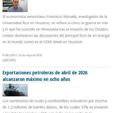
El economista venezolano Francisco Monaldi, investigador de la
Universidad Rice en Houston, se refiere a cómo la guerra en Irán
y lo que ha ocurrido en Venezuela tras la invasión de los Estados
Unidos dominaron las discusiones del principal foro de en energía
en el mundo como es el CERA Week en Houston
PUBLICADO: 03 de mayo de 2026
LEER MÁS
SOBRE “NO HAY NINGUNA MANERA DE SOLUCIONAR LA
SITUACIÓN DEL MERCADO PETROLERO MUNDIAL SIN REABRIR EL
ESTRECHO DE ORMUZ”
Exportaciones petroleras de abril de 2026
alcanzaron máximo en ocho años
Los suministros de crudo y combustibles estuvieron por encima
de 1,2 millones de barriles diarios, de los cuales 37% se enviaron