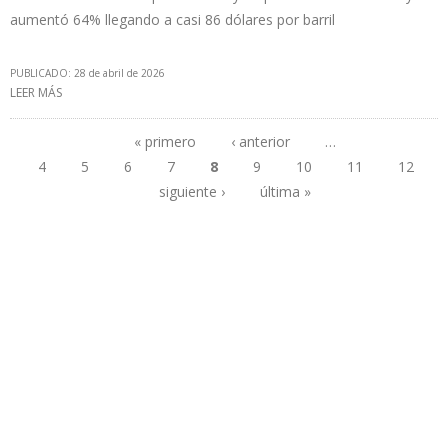
aumentó 64% llegando a casi 86 dólares por barril
PUBLICADO: 28 de abril de 2026
LEER MÁS
SOBRE PDVSA FACTURÓ 48% MÁS INGRESOS EN MARZO QUE EN
ENERO Y FEBRERO GRACIAS A LA GUERRA EN IRÁN
« primero
‹ anterior
…
4
5
6
7
8
9
10
11
12
Páginas
siguiente ›
última »