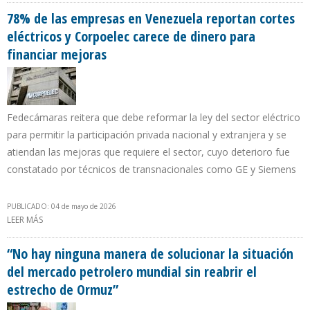
78% de las empresas en Venezuela reportan cortes
eléctricos y Corpoelec carece de dinero para
financiar mejoras
Fedecámaras reitera que debe reformar la ley del sector eléctrico
para permitir la participación privada nacional y extranjera y se
atiendan las mejoras que requiere el sector, cuyo deterioro fue
constatado por técnicos de transnacionales como GE y Siemens
PUBLICADO: 04 de mayo de 2026
LEER MÁS
SOBRE 78% DE LAS EMPRESAS EN VENEZUELA REPORTAN CORTES
ELÉCTRICOS Y CORPOELEC CARECE DE DINERO PARA FINANCIAR
MEJORAS
“No hay ninguna manera de solucionar la situación
del mercado petrolero mundial sin reabrir el
estrecho de Ormuz”