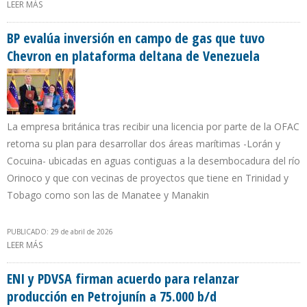
LEER MÁS
SOBRE “VENEZUELA, CIENCIA Y PETRÓLEO” CONVOCÓ VISIONES
PARA TRANSFORMAR EL CONOCIMIENTO EN DECISIÓN
BP evalúa inversión en campo de gas que tuvo
Chevron en plataforma deltana de Venezuela
La empresa británica tras recibir una licencia por parte de la OFAC
retoma su plan para desarrollar dos áreas marítimas -Lorán y
Cocuina- ubicadas en aguas contiguas a la desembocadura del río
Orinoco y que con vecinas de proyectos que tiene en Trinidad y
Tobago como son las de Manatee y Manakin
PUBLICADO: 29 de abril de 2026
LEER MÁS
SOBRE BP EVALÚA INVERSIÓN EN CAMPO DE GAS QUE TUVO
CHEVRON EN PLATAFORMA DELTANA DE VENEZUELA
ENI y PDVSA firman acuerdo para relanzar
producción en Petrojunín a 75.000 b/d