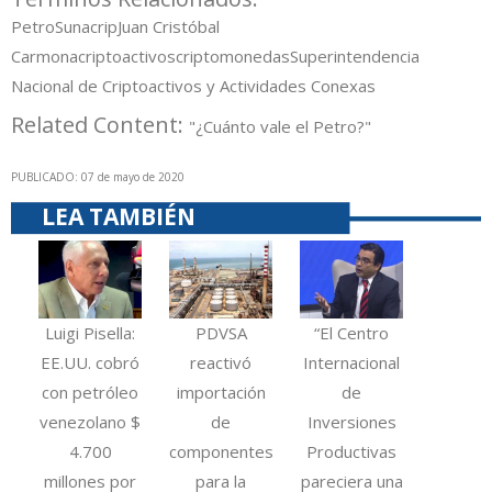
Petro
Sunacrip
Juan Cristóbal
Carmona
criptoactivos
criptomonedas
Superintendencia
Nacional de Criptoactivos y Actividades Conexas
Related Content:
"¿Cuánto vale el Petro?"
PUBLICADO: 07 de mayo de 2020
LEA TAMBIÉN
Luigi Pisella:
PDVSA
“El Centro
EE.UU. cobró
reactivó
Internacional
con petróleo
importación
de
venezolano $
de
Inversiones
4.700
componentes
Productivas
millones por
para la
pareciera una