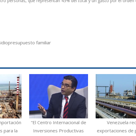
tro personas, que representan 43% del total y un gasto por el orden 
idio
presupuesto familiar
mportación
“El Centro Internacional de
Venezuela re
 para la
Inversiones Productivas
exportaciones de 