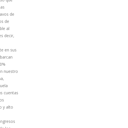
ias
tavos de
eos de
le al
s decir,
te en sus
abarcan
20%
en nuestro
na,
zuela
us cuentas
los
o y alto
ingresos