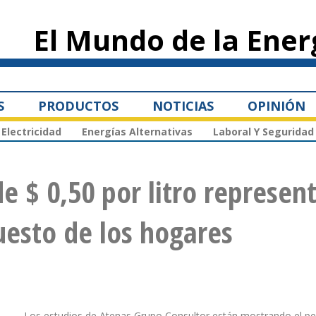
Pasar al
contenido
El Mundo de la Ener
principal
S
PRODUCTOS
NOTICIAS
OPINIÓN
Electricidad
Energías Alternativas
Laboral Y Seguridad
de $ 0,50 por litro represen
esto de los hogares
Los estudios de Atenas Grupo Consultor están mostrando el p