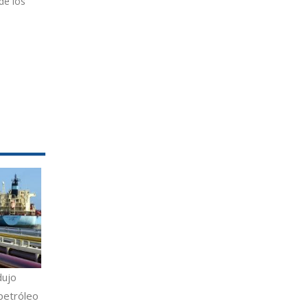
de los
dujo
petróleo