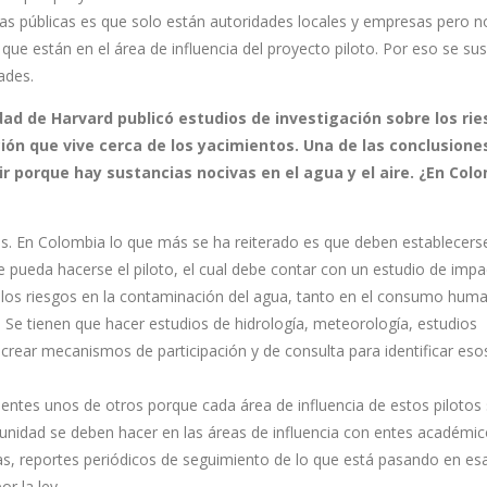
as públicas es que solo están autoridades locales y empresas pero n
que están en el área de influencia del proyecto piloto. Por eso se su
ades.
dad de Harvard publicó estudios de investigación sobre los ri
ción que vive cerca de los yacimientos. Una de las conclusione
 porque hay sustancias nocivas en el agua y el aire. ¿En Col
s. En Colombia lo que más se ha reiterado es que deben establecers
 pueda hacerse el piloto, el cual debe contar con un estudio de impa
ver los riesgos en la contaminación del agua, tanto en el consumo hu
o. Se tienen que hacer estudios de hidrología, meteorología, estudios
crear mecanismos de participación y de consulta para identificar eso
ntes unos de otros porque cada área de influencia de estos pilotos
munidad se deben hacer en las áreas de influencia con entes académic
as, reportes periódicos de seguimiento de lo que está pasando en es
r la ley.