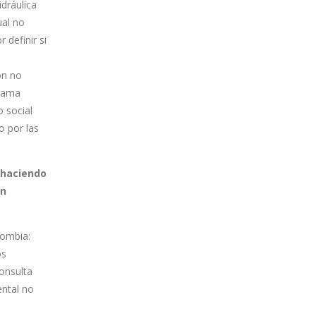
idráulica
al no
 definir si
ón no
grama
o social
o por las
 haciendo
en
lombia:
os
consulta
ental no