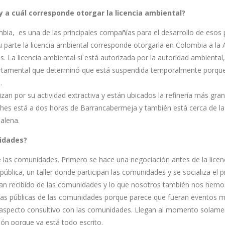
y a cuál corresponde otorgar la licencia ambiental?
bia, es una de las principales compañías para el desarrollo de esos p
su parte la licencia ambiental corresponde otorgarla en Colombia a la
s. La licencia ambiental sí está autorizada por la autoridad ambiental
partamental que determinó que está suspendida temporalmente porqu
.
zan por su actividad extractiva y están ubicados la refinería más gra
hes está a dos horas de Barrancabermeja y también está cerca de l
alena.
nidades?
de las comunidades. Primero se hace una negociación antes de la licen
blica, un taller donde participan las comunidades y se socializa el pi
e han recibido de las comunidades y lo que nosotros también nos hem
cias públicas de las comunidades porque parece que fueran eventos 
el aspecto consultivo con las comunidades. Llegan al momento solame
ión porque ya está todo escrito.