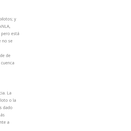
ilotos; y
 ANLA,
, pero está
e no se
nde de
a cuenca
cia. La
loto o la
os dado
más
nte a