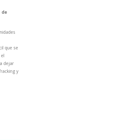
o de
unidades
cil que se
 el
a dejar
fracking y