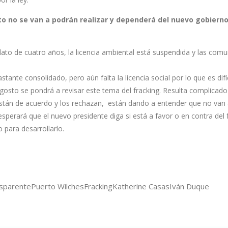
oto no se van a podrán realizar y dependerá del nuevo gobiern
ato de cuatro años, la licencia ambiental está suspendida y las com
nte consolidado, pero aún falta la licencia social por lo que es difí
agosto se pondrá a revisar este tema del fracking. Resulta complicado
stán de acuerdo y los rechazan, están dando a entender que no van 
sperará que el nuevo presidente diga si está a favor o en contra del 
 para desarrollarlo.
nsparente
Puerto Wilches
Fracking
Katherine Casas
Iván Duque