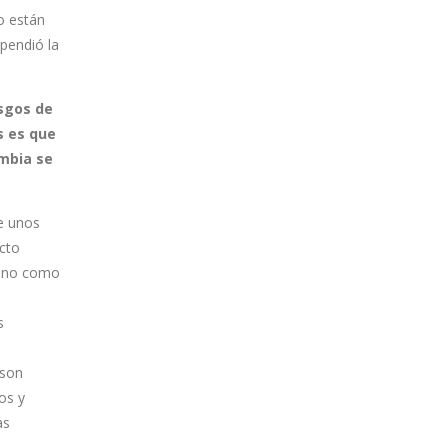
o están
spendió la
esgos de
s es que
ombia se
e unos
cto
mano como
s
 son
os y
as