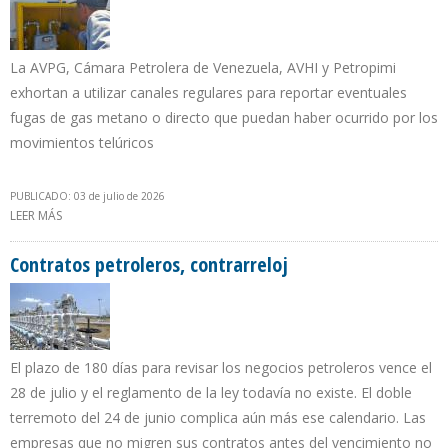
La AVPG, Cámara Petrolera de Venezuela, AVHI y Petropimi
exhortan a utilizar canales regulares para reportar eventuales
fugas de gas metano o directo que puedan haber ocurrido por los
movimientos telúricos
PUBLICADO: 03 de julio de 2026
LEER MÁS
SOBRE EXHORTAN A RECURRIR A SERVICIOS AUTORIZADAS PARA
INSPECCIÓN DE TUBERÍAS GAS EN ZONAS AFECTADAS POR
DOBLETE SÍSMICO
Contratos petroleros, contrarreloj
El plazo de 180 días para revisar los negocios petroleros vence el
28 de julio y el reglamento de la ley todavía no existe. El doble
terremoto del 24 de junio complica aún más ese calendario. Las
empresas que no migren sus contratos antes del vencimiento no