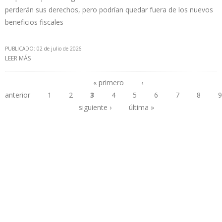
perderán sus derechos, pero podrían quedar fuera de los nuevos
beneficios fiscales
PUBLICADO: 02 de julio de 2026
LEER MÁS
SOBRE CONTRATOS PETROLEROS, CONTRARRELOJ
« primero
‹
anterior
1
2
3
4
5
6
7
8
9
Páginas
siguiente ›
última »