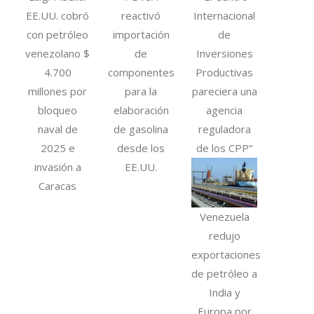
EE.UU. cobró
reactivó
Internacional
con petróleo
importación
de
venezolano $
de
Inversiones
4.700
componentes
Productivas
millones por
para la
pareciera una
bloqueo
elaboración
agencia
naval de
de gasolina
reguladora
2025 e
desde los
de los CPP”
invasión a
EE.UU.
Caracas
Venezuela
redujo
exportaciones
de petróleo a
India y
Europa por