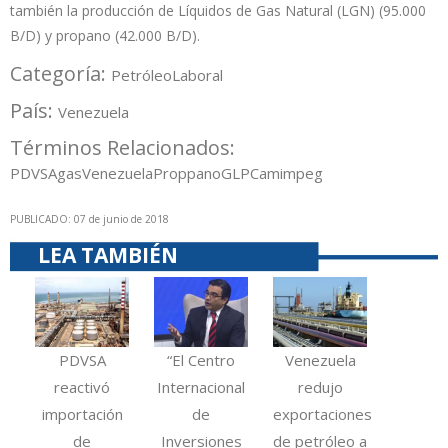
también la producción de Líquidos de Gas Natural (LGN) (95.000
B/D) y propano (42.000 B/D).
Categoría:
Petróleo
Laboral
País:
Venezuela
Términos Relacionados:
PDVSA
gas
Venezuela
Proppano
GLP
Camimpeg
PUBLICADO: 07 de junio de 2018
LEA TAMBIÉN
PDVSA
“El Centro
Venezuela
reactivó
Internacional
redujo
importación
de
exportaciones
de
Inversiones
de petróleo a