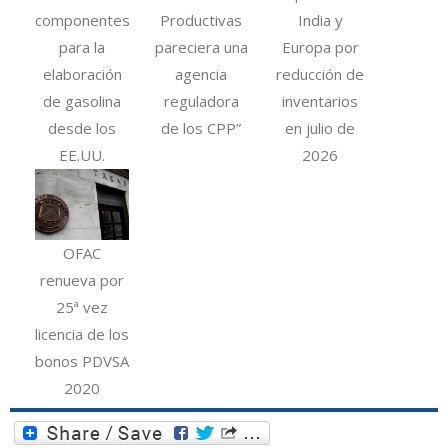
componentes
Productivas
India y
para la
pareciera una
Europa por
elaboración
agencia
reducción de
de gasolina
reguladora
inventarios
desde los
de los CPP”
en julio de
EE.UU.
2026
OFAC
renueva por
25ª vez
licencia de los
bonos PDVSA
2020