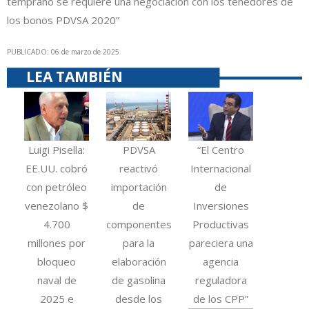
temprano se requiere una negociación con los tenedores de
los bonos PDVSA 2020”
PUBLICADO: 06 de marzo de 2025
LEA TAMBIÉN
Luigi Pisella:
PDVSA
“El Centro
EE.UU. cobró
reactivó
Internacional
con petróleo
importación
de
venezolano $
de
Inversiones
4.700
componentes
Productivas
millones por
para la
pareciera una
bloqueo
elaboración
agencia
naval de
de gasolina
reguladora
2025 e
desde los
de los CPP”