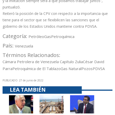
y la invitacion siempre será a que podamos trabajar juntos”,
puntualizó.
Reiteró la posición de la CPV con respecto a la importancia que
tiene para el sector que se flexibilicen las sanciones que el
gobierno de los Estados Unidos mantiene contra PDVSA.
Categoría:
Petróleo
Gas
Petroquímica
País:
Venezuela
Términos Relacionados:
Cámara Petrolera de Venezuela Capítulo Zulia
César David
Parra
Petroquímica de El Tablazo
Gas Natural
Pozos
PDVSA
PUBLICADO: 27 de junio de 2022
LEA TAMBIÉN