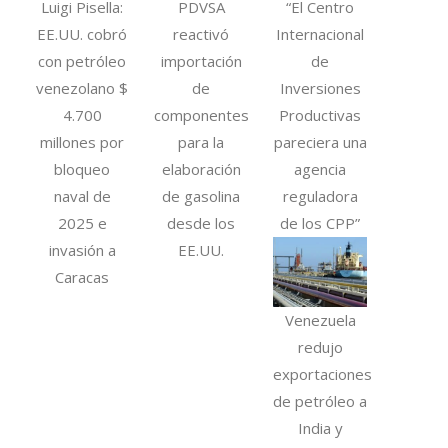
Luigi Pisella:
PDVSA
“El Centro
EE.UU. cobró
reactivó
Internacional
con petróleo
importación
de
venezolano $
de
Inversiones
4.700
componentes
Productivas
millones por
para la
pareciera una
bloqueo
elaboración
agencia
naval de
de gasolina
reguladora
2025 e
desde los
de los CPP”
invasión a
EE.UU.
Caracas
Venezuela
redujo
exportaciones
de petróleo a
India y