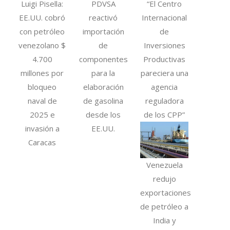
Luigi Pisella:
PDVSA
“El Centro
EE.UU. cobró
reactivó
Internacional
con petróleo
importación
de
venezolano $
de
Inversiones
4.700
componentes
Productivas
millones por
para la
pareciera una
bloqueo
elaboración
agencia
naval de
de gasolina
reguladora
2025 e
desde los
de los CPP”
invasión a
EE.UU.
Caracas
Venezuela
redujo
exportaciones
de petróleo a
India y