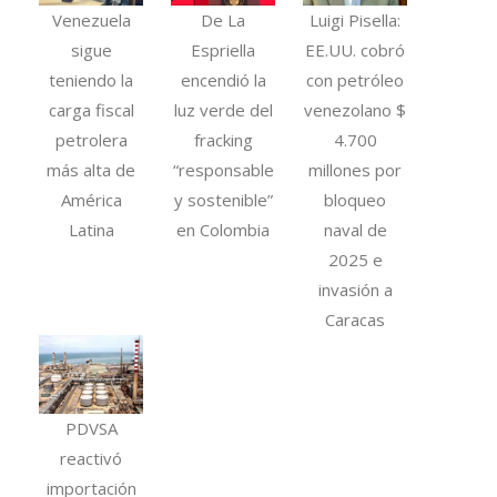
Venezuela
De La
Luigi Pisella:
sigue
Espriella
EE.UU. cobró
teniendo la
encendió la
con petróleo
carga fiscal
luz verde del
venezolano $
petrolera
fracking
4.700
más alta de
“responsable
millones por
América
y sostenible”
bloqueo
Latina
en Colombia
naval de
2025 e
invasión a
Caracas
PDVSA
reactivó
importación