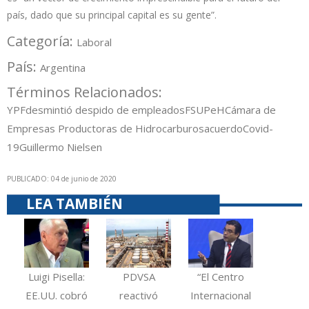
país, dado que su principal capital es su gente”.
Categoría:
Laboral
País:
Argentina
Términos Relacionados:
YPF
desmintió despido de empleados
FSUPeH
Cámara de
Empresas Productoras de Hidrocarburos
acuerdo
Covid-
19
Guillermo Nielsen
PUBLICADO: 04 de junio de 2020
LEA TAMBIÉN
Luigi Pisella:
PDVSA
“El Centro
EE.UU. cobró
reactivó
Internacional