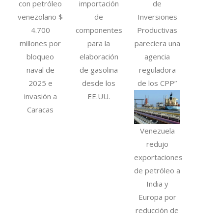
con petróleo
importación
de
venezolano $
de
Inversiones
4.700
componentes
Productivas
millones por
para la
pareciera una
bloqueo
elaboración
agencia
naval de
de gasolina
reguladora
2025 e
desde los
de los CPP”
invasión a
EE.UU.
Caracas
Venezuela
redujo
exportaciones
de petróleo a
India y
Europa por
reducción de