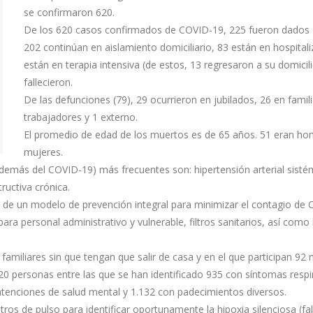
se confirmaron 620.
De los 620 casos confirmados de COVID-19, 225 fueron dados d
202 continúan en aislamiento domiciliario, 83 están en hospitali
están en terapia intensiva (de estos, 13 regresaron a su domicili
fallecieron.
De las defunciones (79), 29 ocurrieron en jubilados, 26 en famil
trabajadores y 1 externo.
El promedio de edad de los muertos es de 65 años. 51 eran ho
mujeres.
emás del COVID-19) más frecuentes son: hipertensión arterial sisté
ructiva crónica.
de un modelo de prevención integral para minimizar el contagio de
para personal administrativo y vulnerable, filtros sanitarios, así como
familiares sin que tengan que salir de casa y en el que participan 92
0 personas entre las que se han identificado 935 con síntomas respi
atenciones de salud mental y 1.132 con padecimientos diversos.
s de pulso para identificar oportunamente la hipoxia silenciosa (fal