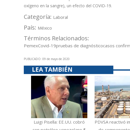
oxígeno en la sangre), un efecto del COVID-19.
Categoría:
Laboral
País:
México
Términos Relacionados:
Pemex
Covid-19
pruebas de diagnóstico
casos confir
PUBLICADO: 09 de mayo de 2020
LEA TAMBIÉN
Luigi Pisella: EE.UU. cobró
PDVSA reactivó i
con petróleo venezolano $
de componentes