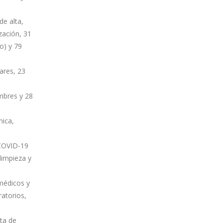
e alta,
zación, 31
o) y 79
iares, 23
mbres y 28
mica,
 COVID-19
 limpieza y
 médicos y
ratorios,
ta de