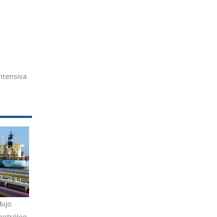
intensiva
dujo
petróleo