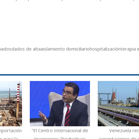
mados
dados de alta
aislamiento domiciliario
hospitalización
terapia 
mportación
“El Centro Internacional de
Venezuela re
 para la
Inversiones Productivas
exportaciones de 