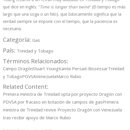
que dice en inglés: “
Time is longer than twine
” (El tiempo es más
largo que una soga o un hilo), que básicamente significa que la
verdad siempre se impone con el tiempo, que la paciencia es
necesaria.
Categoría:
Gas
País:
Trinidad y Tobago
Términos Relacionados:
Campo Dragón
Stuart Young
Kamla Persad-Bissessar
Trinidad
y Tobago
PDVSA
Venezuela
Marco Rubio
Related Content:
Primera ministra de Trinidad opta por proyecto Dragón con
PDVSA por fracaso en licitación de campos de gas
Primera
ministra de Trinidad revive Proyecto Dragón con Venezuela
tras recibir apoyo de Marco Rubio