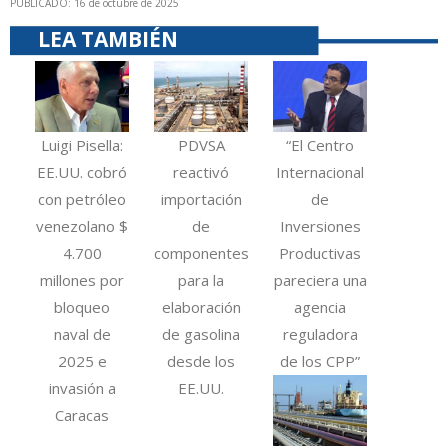
PUBLICADO: 16 de octubre de 2025
LEA TAMBIÉN
Luigi Pisella:
PDVSA
“El Centro
EE.UU. cobró
reactivó
Internacional
con petróleo
importación
de
venezolano $
de
Inversiones
4.700
componentes
Productivas
millones por
para la
pareciera una
bloqueo
elaboración
agencia
naval de
de gasolina
reguladora
2025 e
desde los
de los CPP”
invasión a
EE.UU.
Caracas