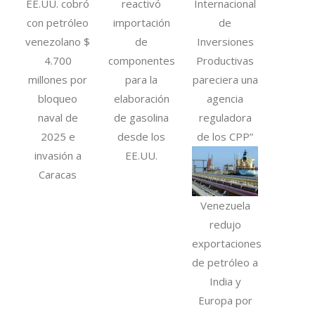
EE.UU. cobró
reactivó
Internacional
con petróleo
importación
de
venezolano $
de
Inversiones
4.700
componentes
Productivas
millones por
para la
pareciera una
bloqueo
elaboración
agencia
naval de
de gasolina
reguladora
2025 e
desde los
de los CPP”
invasión a
EE.UU.
Caracas
Venezuela
redujo
exportaciones
de petróleo a
India y
Europa por