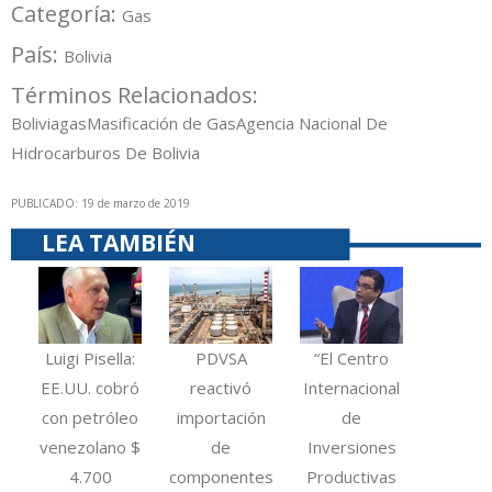
Categoría:
Gas
País:
Bolivia
Términos Relacionados:
Bolivia
gas
Masificación de Gas
Agencia Nacional De
Hidrocarburos De Bolivia
PUBLICADO: 19 de marzo de 2019
LEA TAMBIÉN
Luigi Pisella:
PDVSA
“El Centro
EE.UU. cobró
reactivó
Internacional
con petróleo
importación
de
venezolano $
de
Inversiones
4.700
componentes
Productivas