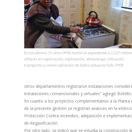
En los últimos 15 años YPFB invirtió el equivalente a 2.227 millo
dólares en exploración, explotación, almacenaje, refinación,
transporte y comercialización de hidrocarburos/ Foto YPFB
otros departamentos registraron instalaciones conside
instalaciones convencionales y virtuales” agregó Botello.
En cuanto a los proyectos complementarios a la Planta 
de la presente gestión se registran avances en la interco
Protección Contra Incendios, adquisición e implementaci
de Regasificación.
Por otro lado, se indicó que se estudia la construcción d