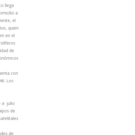
co llega
omicilio a
iente, el
tivo, quien
en en el
olíferos
lidad de
económicos
uenta con
46. Los
 a julio
uipos de
atelitales
dades de