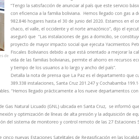
“Tengo la satisfacción de anunciar al país que este servicio bási
con eficiencia a la familia boliviana. Hemos llegado con gas a d
982.846 hogares hasta el 30 de junio del 2020. Estamos en el or
chaco, el valle, el occidente y el norte amazónico”, dijo el ejecu
aseguró que “Las instalaciones de gas a domicilio, se constituy
proyecto de mayor impacto social que ejecuta Yacimientos Petr
Fiscales Bolivianos debido a que está orientado a mejorar la ca
nes de
vida de las familias bolivianas, permite el ahorro en recursos 
y tiempo de los usuarios a lo largo y ancho del país”.
Detalla la nota de prensa que La Paz es el departamento que c
389.338 instalaciones, Santa Cruz 201.247 y Cochabamba 199.1
rables. “Hemos llegado prácticamente a los nueve departamentos con
de Gas Natural Licuado (GNL) ubicada en Santa Cruz, se informó que
nexión y optimización de líneas de alta presión y la adquisición de eq
ón del sistema de monitoreo y control remoto de las 27 Estaciones S
e cinco nuevas Estaciones Satelitales de Regasificación en las locali