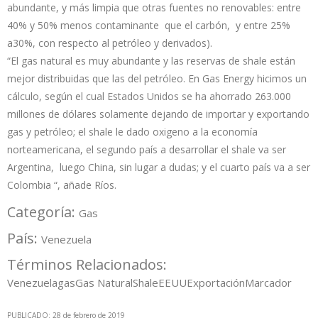
abundante, y más limpia que otras fuentes no renovables: entre
40% y 50% menos contaminante que el carbón, y entre 25%
a30%, con respecto al petróleo y derivados).
“El gas natural es muy abundante y las reservas de shale están
mejor distribuidas que las del petróleo. En Gas Energy hicimos un
cálculo, según el cual Estados Unidos se ha ahorrado 263.000
millones de dólares solamente dejando de importar y exportando
gas y petróleo; el shale le dado oxigeno a la economía
norteamericana, el segundo país a desarrollar el shale va ser
Argentina, luego China, sin lugar a dudas; y el cuarto país va a ser
Colombia “, añade Ríos.
Categoría:
Gas
País:
Venezuela
Términos Relacionados:
Venezuela
gas
Gas Natural
Shale
EEUU
Exportación
Marcador
PUBLICADO: 28 de febrero de 2019