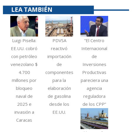
LEA TAMBIÉN
Luigi Pisella:
PDVSA
“El Centro
EE.UU. cobró
reactivó
Internacional
con petróleo
importación
de
venezolano $
de
Inversiones
4.700
componentes
Productivas
millones por
para la
pareciera una
bloqueo
elaboración
agencia
naval de
de gasolina
reguladora
2025 e
desde los
de los CPP”
invasión a
EE.UU.
Caracas