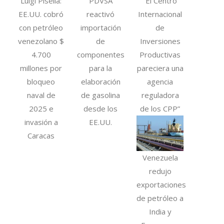
Luigi Pisella:
PDVSA
“El Centro
EE.UU. cobró
reactivó
Internacional
con petróleo
importación
de
venezolano $
de
Inversiones
4.700
componentes
Productivas
millones por
para la
pareciera una
bloqueo
elaboración
agencia
naval de
de gasolina
reguladora
2025 e
desde los
de los CPP”
invasión a
EE.UU.
Caracas
Venezuela
redujo
exportaciones
de petróleo a
India y