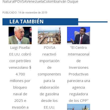
Natural
PDVSA
Venezuela
Colombia
Iván Duque
PUBLICADO: 14 de noviembre de 2019
LEA TAMBIÉN
Luigi Pisella:
PDVSA
“El Centro
EE.UU. cobró
reactivó
Internacional
con petróleo
importación
de
venezolano $
de
Inversiones
4.700
componentes
Productivas
millones por
para la
pareciera una
bloqueo
elaboración
agencia
naval de
de gasolina
reguladora
2025 e
desde los
de los CPP”
invasión a
EE.UU.