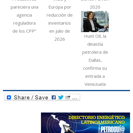
pareciera una
Europa por
2020
agencia
reducción de
reguladora
inventarios
de los CPP”
en julio de
Hunt Oil, la
2026
dinastía
petrolera de
Dallas,
confirma su
entrada a
Venezuela