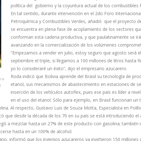
política del gobierno y la coyuntura actual de los combustibles f
En tal sentido, durante intervención en el 2do Foro Internaciona
Petroquímica y Combustibles Verdes, añadió que el proyecto de
se encuentra en plena fase de acoplamiento de los sectores qu
conforman esta cadena productiva, y que paulatinamente se irá
avanzando en la comercialización de los volúmenes compromet
“Empezamos a vender en julio, estoy seguro que agosto será el
septiembre el triple, si llegamos a 100 millones de litros hasta f
yo lo consideraré un éxito”, dijo el empresario azucarero.
Roda indicó que Bolivia aprende del Brasil su tecnología de pro
ara
etanol, sus mecanismos de abastecimiento en estaciones de ser
B
inserción de los vehículos autoflex, pues ese país es líder a nive
en el uso del etanol. Sólo para ejemplo, en Brasil funcionan un 
ina. Al respecto, Gustavo Luis de Souza Motta, Especialista en Políti
dicó que desde la década de los 70 en su país se está introduciendo el 
legó a mezclar hasta un 27% de este producto con gasolina; también 
ecerse hasta en un 100% de alcohol.
iano, informó que los ingenios azucareros ya invirtieron 150 millones 