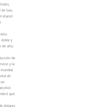
ósiles.
l de Gas,
l etanol
e
idos.
 doble y
in de año,
ducción de
vicio y la
l mundial
total de
cas
alcohol
indicó que
de dólares