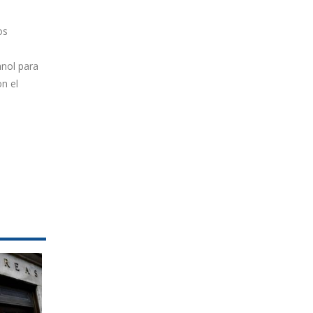
os
anol para
n el