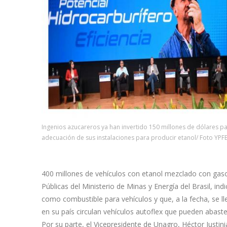
Ingenios azucareros ya han invertido 150 millones de dólares p
adecuación de sus instalaciones para producir etanol/ Foto YPF
400 millones de vehículos con etanol mezclado con gasol
Públicas del Ministerio de Minas y Energía del Brasil, in
como combustible para vehículos y que, a la fecha, se l
en su país circulan vehículos autoflex que pueden abast
Por su parte, el Vicepresidente de Unagro, Héctor Justin