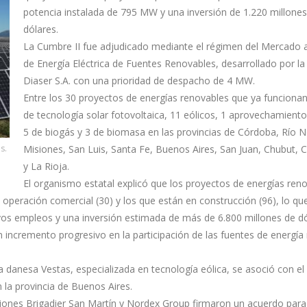
potencia instalada de 795 MW y una inversión de 1.220 millones
dólares.
La Cumbre II fue adjudicado mediante el régimen del Mercado 
de Energía Eléctrica de Fuentes Renovables, desarrollado por l
Diaser S.A. con una prioridad de despacho de 4 MW.
Entre los 30 proyectos de energías renovables que ya funciona
de tecnología solar fotovoltaica, 11 eólicos, 1 aprovechamiento 
5 de biogás y 3 de biomasa en las provincias de Córdoba, Río N
s.
Misiones, San Luis, Santa Fe, Buenos Aires, San Juan, Chubut,
y La Rioja.
El organismo estatal explicó que los proyectos de energías ren
 operación comercial (30) y los que están en construcción (96), lo qu
os empleos y una inversión estimada de más de 6.800 millones de dó
n incremento progresivo en la participación de las fuentes de energía
danesa Vestas, especializada en tecnología eólica, se asoció con el
 la provincia de Buenos Aires.
iones Brigadier San Martín y Nordex Group firmaron un acuerdo para 