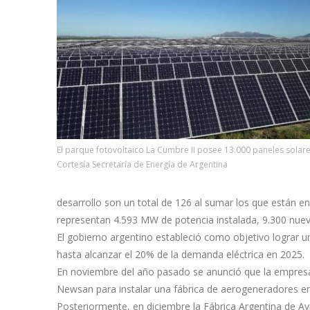
El parque fotovoltaico La Cumbre II posee 13.000 paneles solare
Cortesía Secretaría de Energía de Argentina
desarrollo son un total de 126 al sumar los que están en
representan 4.593 MW de potencia instalada, 9.300 nuev
El gobierno argentino estableció como objetivo lograr u
hasta alcanzar el 20% de la demanda eléctrica en 2025.
En noviembre del año pasado se anunció que la empresa 
Newsan para instalar una fábrica de aerogeneradores en
Posteriormente, en diciembre la Fábrica Argentina de Av