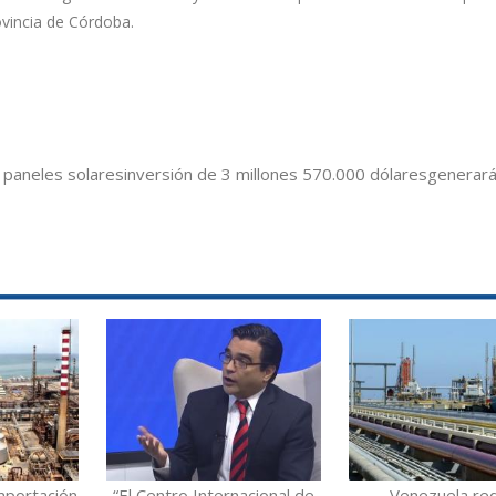
ovincia de Córdoba.
 paneles solares
inversión de 3 millones 570.000 dólares
generar
mportación
“El Centro Internacional de
Venezuela re