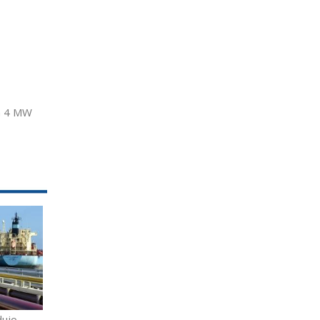
á 4 MW
dujo