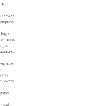
 de
a Término
a empresa
n hay 10
eléctrico,
egro,
 Catamarca
ovables en
e
lares.
 renovable
 grupo
instalar