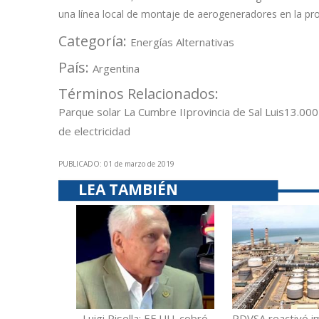
una línea local de montaje de aerogeneradores en la pr
Categoría:
Energías Alternativas
País:
Argentina
Términos Relacionados:
Parque solar La Cumbre II
provincia de Sal Luis
13.000
de electricidad
PUBLICADO: 01 de marzo de 2019
LEA TAMBIÉN
Luigi Pisella: EE.UU. cobró
PDVSA reactivó i