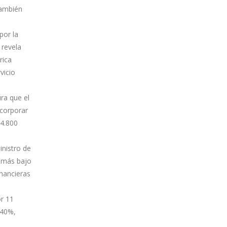
también
por la
 revela
rica
vicio
ura que el
corporar
14.800
inistro de
e más bajo
inancieras
or 11
,40%,