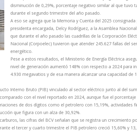
disminución de 0,29%, porcentaje negativo similar al que tuvo 
durante el segundo trimestre del año pasado.
A eso se agrega que la Memoria y Cuenta del 2025 consignada 
presidenta encargada, Delcy Rodríguez, a la Asamblea Nacional
que durante el año pasado las cuadrillas de la Corporación Eléct
Nacional (Corpoelec) tuvieron que atender 245.627 fallas del ser
energético.
Pese a estos resultados, el Ministerio de Energía Eléctrica aseg
nivel de generación aumentó 148% con respecto a 2024 para in
4.930 megavatios y de esa manera alcanzar una capacidad de 
ucto Interno Bruto (PIB) vinculado al sector eléctrico junto al del sum
 comparado con el nivel reportado en 2024, aunque fue el porcentaj
iaciones de dos dígitos como el petrolero con 15,19%, actividades f
ucción que figura con un alza de 30,92%.
arburos, las cifras del BCV señalan que se registra un crecimiento p
nte el tercer y cuarto trimestre el PIB petrolero creció 15,60% y 13