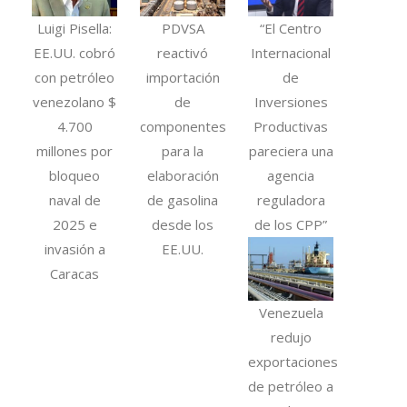
Luigi Pisella:
PDVSA
“El Centro
EE.UU. cobró
reactivó
Internacional
con petróleo
importación
de
venezolano $
de
Inversiones
4.700
componentes
Productivas
millones por
para la
pareciera una
bloqueo
elaboración
agencia
naval de
de gasolina
reguladora
2025 e
desde los
de los CPP”
invasión a
EE.UU.
Caracas
Venezuela
redujo
exportaciones
de petróleo a