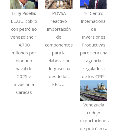
Luigi Pisella:
PDVSA
“El Centro
EE.UU. cobró
reactivó
Internacional
con petróleo
importación
de
venezolano $
de
Inversiones
4.700
componentes
Productivas
millones por
para la
pareciera una
bloqueo
elaboración
agencia
naval de
de gasolina
reguladora
2025 e
desde los
de los CPP”
invasión a
EE.UU.
Caracas
Venezuela
redujo
exportaciones
de petróleo a