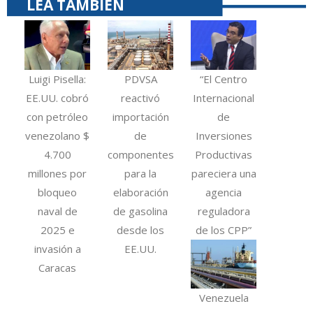
LEA TAMBIÉN
Luigi Pisella:
PDVSA
“El Centro
EE.UU. cobró
reactivó
Internacional
con petróleo
importación
de
venezolano $
de
Inversiones
4.700
componentes
Productivas
millones por
para la
pareciera una
bloqueo
elaboración
agencia
naval de
de gasolina
reguladora
2025 e
desde los
de los CPP”
invasión a
EE.UU.
Caracas
Venezuela