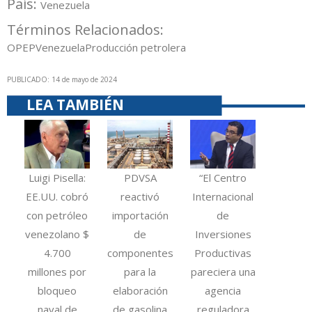
País:
Venezuela
Términos Relacionados:
OPEP
Venezuela
Producción petrolera
PUBLICADO: 14 de mayo de 2024
LEA TAMBIÉN
Luigi Pisella:
PDVSA
“El Centro
EE.UU. cobró
reactivó
Internacional
con petróleo
importación
de
venezolano $
de
Inversiones
4.700
componentes
Productivas
millones por
para la
pareciera una
bloqueo
elaboración
agencia
naval de
de gasolina
reguladora