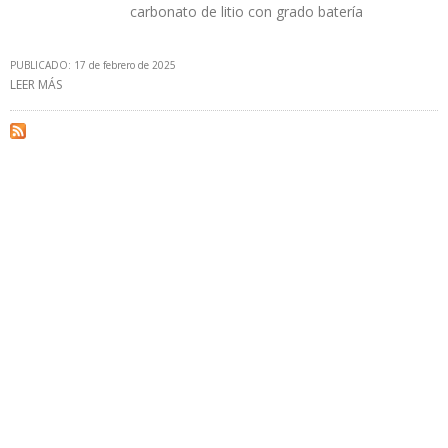
carbonato de litio con grado batería
PUBLICADO: 17 de febrero de 2025
LEER MÁS
SOBRE GRUPO DE HONG KONG INVERTIRÁ $ 1.300 MILLONES EN
EXPLOTACIÓN DE LITIO EN SALAR DE UYUNI