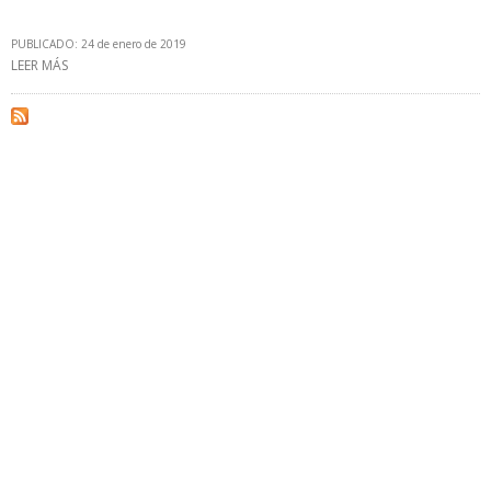
PUBLICADO: 24 de enero de 2019
LEER MÁS
SOBRE PEMEX EJECUTA MEDIDAS PARA RESTABLECER DISTRIBUCIÓN
DE COMBUSTIBLE EN MONTERREY