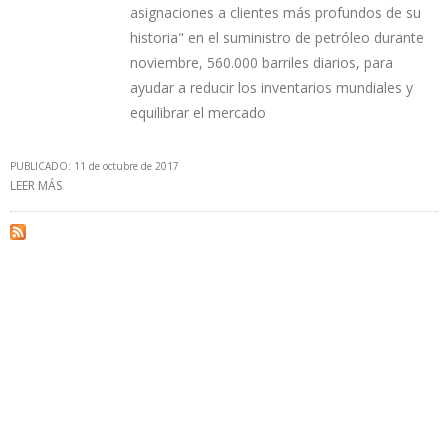
asignaciones a clientes más profundos de su
historia" en el suministro de petróleo durante
noviembre, 560.000 barriles diarios, para
ayudar a reducir los inventarios mundiales y
equilibrar el mercado
PUBLICADO: 11 de octubre de 2017
LEER MÁS
SOBRE PRODUCCIÓN PETROLERA DE ARABIA SAUDITA DESCENDIÓ
677.000 B/D EN UN AÑO