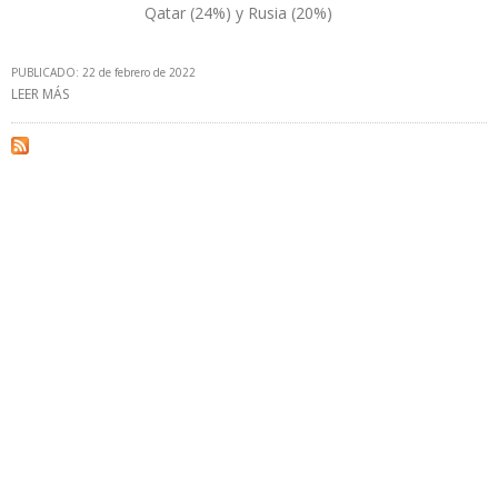
Qatar (24%) y Rusia (20%)
PUBLICADO: 22 de febrero de 2022
LEER MÁS
SOBRE EXPORTACIONES DE GNL DE ESTADOS UNIDOS A EUROPA
AUMENTARON 91% EN DOS MESES