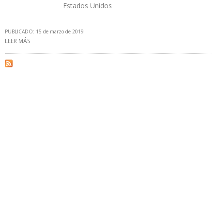
Estados Unidos
PUBLICADO: 15 de marzo de 2019
LEER MÁS
SOBRE EXPORTACIONES ANUALES DE CRUDO DE ARABIA SAUDITA
A ESTADOS UNIDOS CAYERON 8,32%