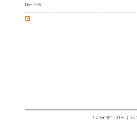
LEER MÁS
SOBRE YPF AVANZA EN PERFORACIÓN DE PRIMER POZO
Copyright 2019. | Tod