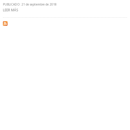
PUBLICADO: 21 de septiembre de 2018
LEER MÁS
SOBRE PEMEX SUSCRIBIÓ ACUERDO PARA UNIFICAR CAMPOS CON
TALOS ENERGY EN AGUAS SOMERAS DEL GOLFO