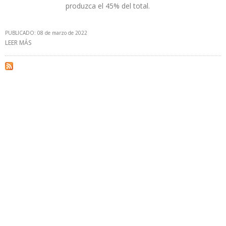
produzca el 45% del total.
PUBLICADO: 08 de marzo de 2022
LEER MÁS
SOBRE EIA ESPERA QUE PRODUCCIÓN DE PETRÓLEO DE EEUU
AUMENTE A 12 MILLONES B/D EN 2022