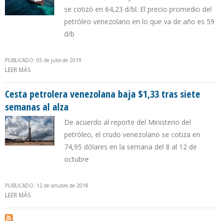
se cotizó en 64,23 d/bl. El precio promedio del
petróleo venezolano en lo que va de año es 59
d/b
PUBLICADO: 05 de julio de 2019
LEER MÁS
SOBRE CRUDO VENEZOLANO DESCIENDE $0,15 Y SE UBICA EN
$59,20 D/B EN SEMANA DEL 1 AL 5 DE JULIO
Cesta petrolera venezolana baja $1,33 tras siete
semanas al alza
De acuerdo al reporte del Ministerio del
petróleo, el crudo venezolano se cotiza en
74,95 dólares en la semana del 8 al 12 de
octubre
PUBLICADO: 12 de octubre de 2018
LEER MÁS
SOBRE CESTA PETROLERA VENEZOLANA BAJA $1,33 TRAS SIETE
SEMANAS AL ALZA