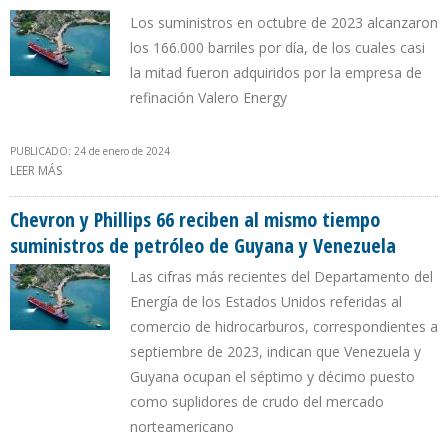
Los suministros en octubre de 2023 alcanzaron
los 166.000 barriles por día, de los cuales casi
la mitad fueron adquiridos por la empresa de
refinación Valero Energy
PUBLICADO: 24 de enero de 2024
LEER MÁS
SOBRE ENVÍOS DE CRUDO VENEZOLANO A EEUU REPUNTARON
1,8% DURANTE MES DE LICENCIA GENERAL 44 DE LA OFAC
Chevron y Phillips 66 reciben al mismo tiempo
suministros de petróleo de Guyana y Venezuela
Las cifras más recientes del Departamento del
Energía de los Estados Unidos referidas al
comercio de hidrocarburos, correspondientes a
septiembre de 2023, indican que Venezuela y
Guyana ocupan el séptimo y décimo puesto
como suplidores de crudo del mercado
norteamericano