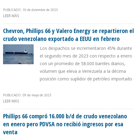
PUBLICADO: 10 de diciembre de 2023
LEER MÁS
SOBRE CHEVRON Y PHILLIPS 66 RECIBEN AL MISMO TIEMPO
SUMINISTROS DE PETRÓLEO DE GUYANA Y VENEZUELA
Chevron, Phillips 66 y Valero Energy se repartieron el
crudo venezolano exportado a EEUU en febrero
Los despachos se incrementaron 45% durante
el segundo mes de 2023 con respecto a enero
con un promedio de 58.000 barriles diarios,
volumen que eleva a Venezuela a la décima
posición como suplidor de petróleo importado
PUBLICADO: 09 de mayo de 2023
LEER MÁS
SOBRE CHEVRON, PHILLIPS 66 Y VALERO ENERGY SE REPARTIERON
EL CRUDO VENEZOLANO EXPORTADO A EEUU EN FEBRERO
Phillips 66 compró 16.000 b/d de crudo venezolano
en enero pero PDVSA no recibió ingresos por esa
venta