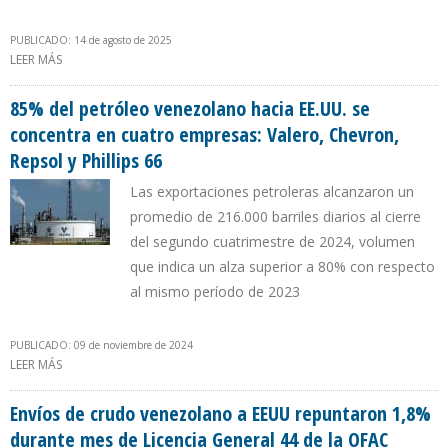
PUBLICADO: 14 de agosto de 2025
LEER MÁS
SOBRE OFAC IMPONE LÍMITES A CHEVRON PARA VENDER CRUDO
VENEZOLANO A VALERO Y PHILLIPS 66
85% del petróleo venezolano hacia EE.UU. se
concentra en cuatro empresas: Valero, Chevron,
Repsol y Phillips 66
Las exportaciones petroleras alcanzaron un
promedio de 216.000 barriles diarios al cierre
del segundo cuatrimestre de 2024, volumen
que indica un alza superior a 80% con respecto
al mismo período de 2023
PUBLICADO: 09 de noviembre de 2024
LEER MÁS
SOBRE 85% DEL PETRÓLEO VENEZOLANO HACIA EE.UU. SE
CONCENTRA EN CUATRO EMPRESAS: VALERO, CHEVRON, REPSOL Y
PHILLIPS 66
Envíos de crudo venezolano a EEUU repuntaron 1,8%
durante mes de Licencia General 44 de la OFAC