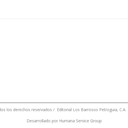
 YA NO ES EL ALTER EGO DE LA REPÚBLICA”
os los derechos reservados / Editorial Los Barrosos Petroguia, C.A.
Desarrollado por Humana Service Group