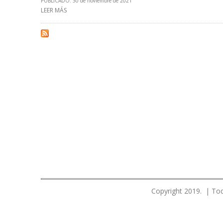
PUBLICADO: 30 de noviembre de 2021
LEER MÁS
SOBRE GOBIERNO PERUANO CULMINÓ 16 OBRAS DE ELE
Copyright 2019. | Tod