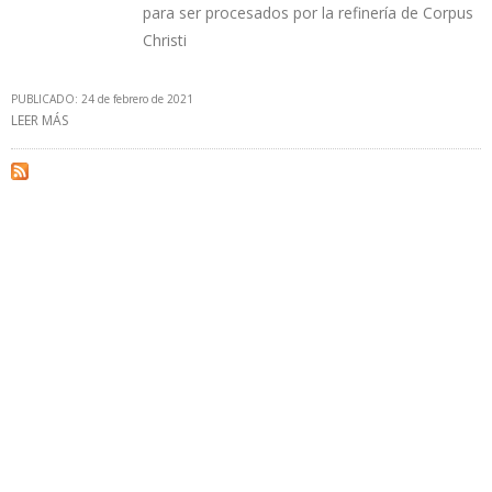
para ser procesados por la refinería de Corpus
Christi
PUBLICADO: 24 de febrero de 2021
LEER MÁS
SOBRE CITGO AHORA LE COMPRA PETRÓLEO A RUSIA Y TODO
APUNTA A QUE LA VENTA LA HIZO LUKOIL