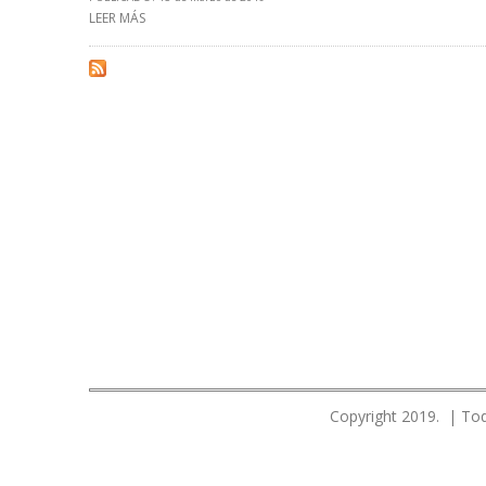
LEER MÁS
SOBRE MANUEL QUEVEDO ACUSA AL SENADOR MARCO RU
Copyright 2019. | Tod