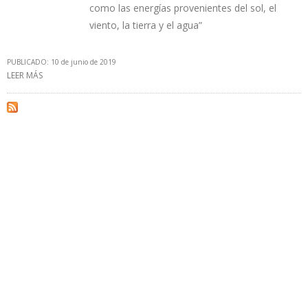
como las energías provenientes del sol, el
viento, la tierra y el agua”
PUBLICADO: 10 de junio de 2019
LEER MÁS
SOBRE CHILE REEMPLAZARÁ 8 CENTRALES A CARBÓN DEL SISTEMA
ELÉCTRICO NACIONAL EN 5 AÑOS